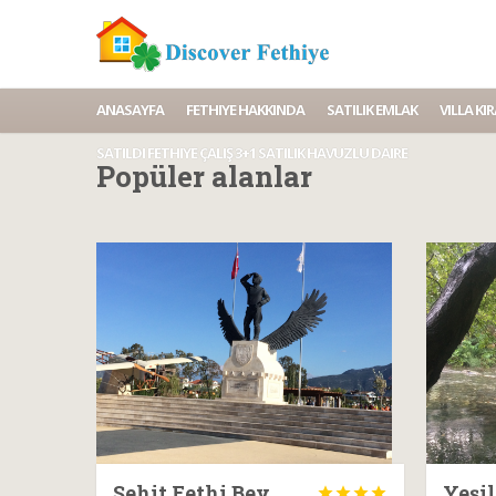
ANASAYFA
FETHIYE HAKKINDA
SATILIK EMLAK
VILLA K
SATILDI FETHIYE ÇALIŞ 3+1 SATILIK HAVUZLU DAIRE
Popüler alanlar
Şehit Fethi Bey
Yeşil



