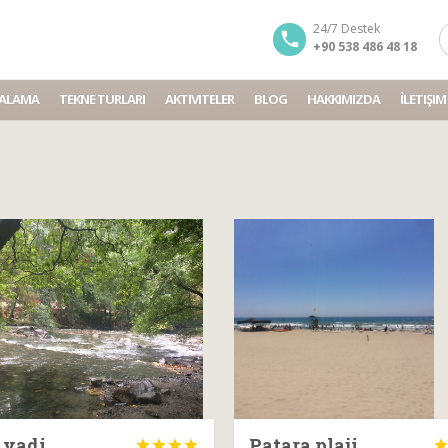
24/7 Destek
+90 538 486 48 18
IRALAMA
TEKNE TURLARI
AKTIVITELER
BLOG
HAKKIMIZDA
İLETIŞIM
 vadi,
Patara plaji



