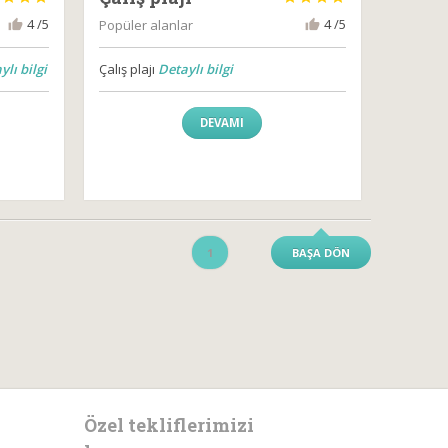
4 /5
4 /5
Popüler alanlar
lı bilgi
Çalış plajı
Detaylı bilgi
DEVAMI
1
BAŞA DÖN
Özel tekliflerimizi