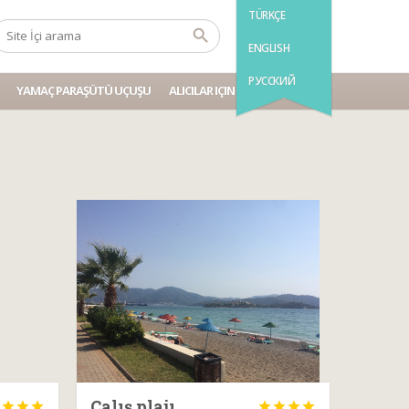
TÜRKÇE
ENGLISH
РУССКИЙ
YAMAÇ PARAŞÜTÜ UÇUŞU
ALICILAR IÇIN BILGI
Çalış plajı







